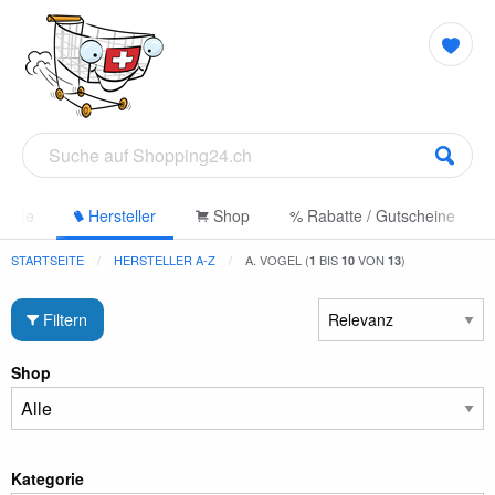
gorie
Hersteller
Shop
% Rabatte / Gutscheine
STARTSEITE
HERSTELLER A-Z
A. VOGEL (
BIS
VON
)
1
10
13
Filtern
Shop
Kategorie