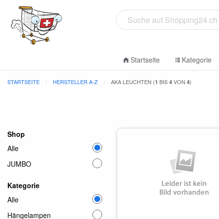
Startseite
Kategorie
STARTSEITE
HERSTELLER A-Z
AKA LEUCHTEN (
BIS
VON
)
1
4
4
Shop
Alle
JUMBO
Kategorie
Alle
Hängelampen