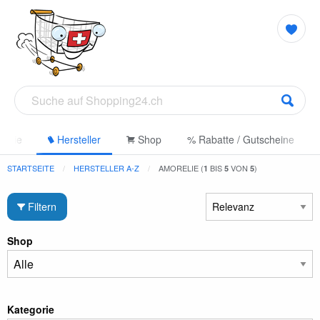
gorie
Hersteller
Shop
% Rabatte / Gutscheine
STARTSEITE
HERSTELLER A-Z
AMORELIE (
BIS
VON
)
1
5
5
Filtern
Shop
Kategorie