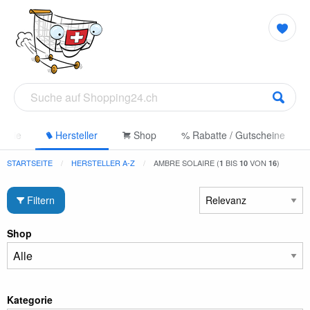
gorie
Hersteller
Shop
% Rabatte / Gutscheine
STARTSEITE
HERSTELLER A-Z
AMBRE SOLAIRE (
BIS
VON
)
1
10
16
Filtern
Shop
Kategorie