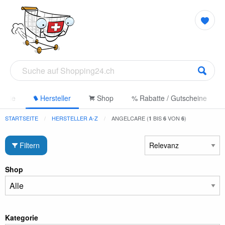
gorie
Hersteller
Shop
% Rabatte / Gutscheine
STARTSEITE
HERSTELLER A-Z
ANGELCARE (
BIS
VON
)
1
6
6
Filtern
Shop
Kategorie