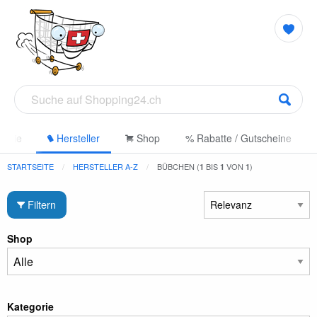
gorie
Hersteller
Shop
% Rabatte / Gutscheine
STARTSEITE
HERSTELLER A-Z
BÜBCHEN (
BIS
VON
)
1
1
1
Filtern
Shop
Kategorie