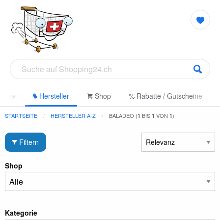
gorie
Hersteller
Shop
% Rabatte / Gutscheine
STARTSEITE
HERSTELLER A-Z
BALADEO (
BIS
VON
)
1
1
1
Filtern
Shop
Kategorie