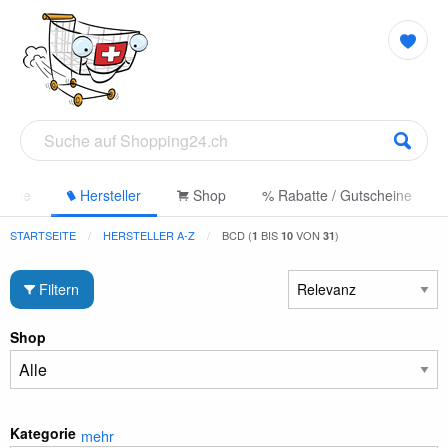
gorie
Hersteller
Shop
% Rabatte / Gutscheine
STARTSEITE
HERSTELLER A-Z
BCD (
BIS
VON
)
1
10
31
Filtern
Shop
Kategorie
mehr