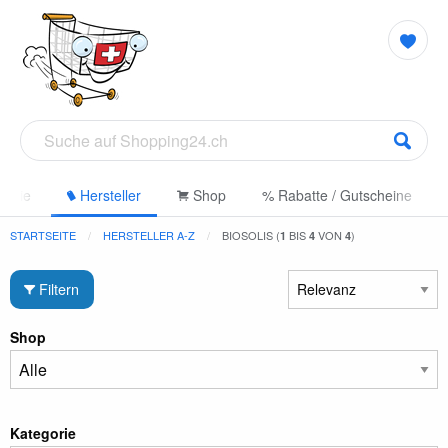
gorie
Hersteller
Shop
% Rabatte / Gutscheine
STARTSEITE
HERSTELLER A-Z
BIOSOLIS (
BIS
VON
)
1
4
4
Filtern
Shop
Kategorie