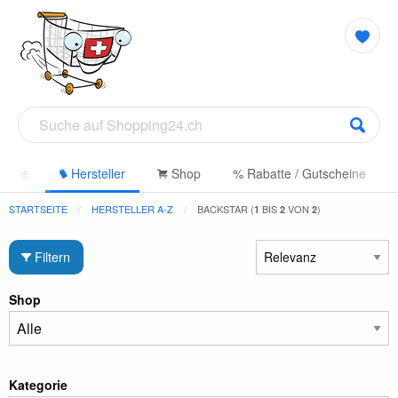
gorie
Hersteller
Shop
% Rabatte / Gutscheine
STARTSEITE
HERSTELLER A-Z
BACKSTAR (
BIS
VON
)
1
2
2
Filtern
Shop
Kategorie