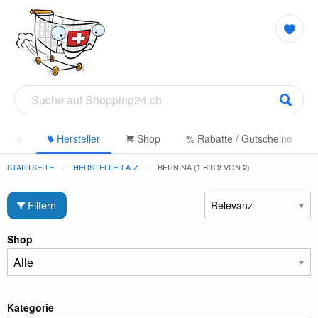
gorie
Hersteller
Shop
% Rabatte / Gutscheine
STARTSEITE
HERSTELLER A-Z
BERNINA (
BIS
VON
)
1
2
2
Filtern
Shop
Kategorie