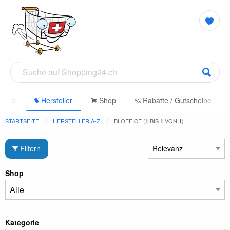
gorie
Hersteller
Shop
% Rabatte / Gutscheine
STARTSEITE
HERSTELLER A-Z
BI OFFICE (
BIS
VON
)
1
1
1
Filtern
Shop
Kategorie