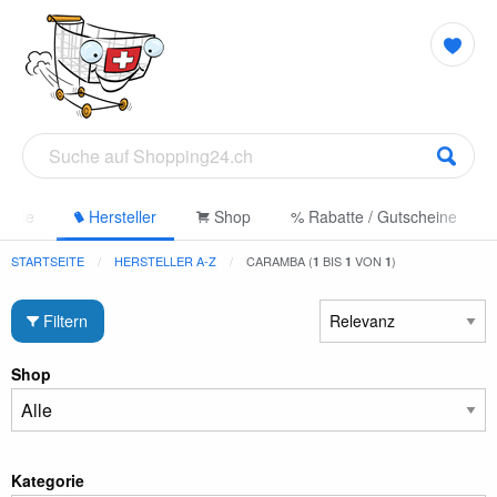
gorie
Hersteller
Shop
% Rabatte / Gutscheine
STARTSEITE
HERSTELLER A-Z
CARAMBA (
BIS
VON
)
1
1
1
Filtern
Shop
Kategorie