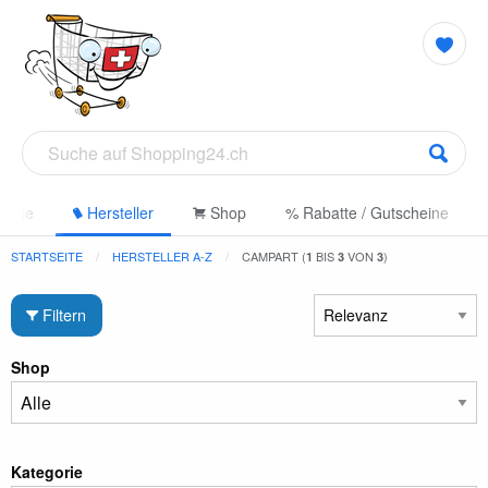
gorie
Hersteller
Shop
% Rabatte / Gutscheine
STARTSEITE
HERSTELLER A-Z
CAMPART (
BIS
VON
)
1
3
3
Filtern
Shop
Kategorie