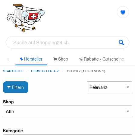
gorie
Hersteller
Shop
% Rabatte / Gutscheine
STARTSEITE
HERSTELLER A-Z
CLOCKY (
BIS
VON
)
1
1
1
Filtern
Shop
Kategorie