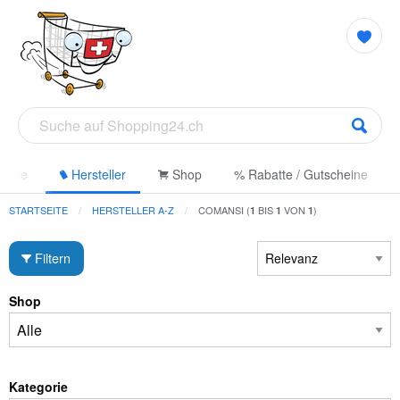
gorie
Hersteller
Shop
% Rabatte / Gutscheine
STARTSEITE
HERSTELLER A-Z
COMANSI (
BIS
VON
)
1
1
1
Filtern
Shop
Kategorie