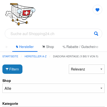
gorie
Hersteller
Shop
% Rabatte / Gutscheine
STARTSEITE
HERSTELLER A-Z
DIADORA HERITAGE (
BIS
VON
)
1
1
1
Filtern
Shop
Kategorie