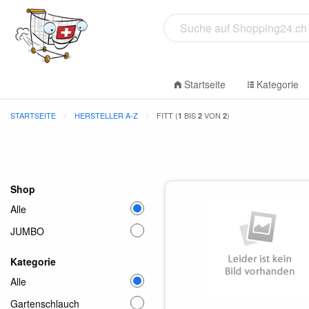
Startseite
Kategorie
STARTSEITE
HERSTELLER A-Z
FITT (
BIS
VON
)
1
2
2
Shop
Alle
JUMBO
Kategorie
Alle
Gartenschlauch