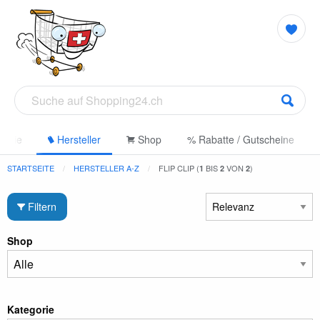
gorie
Hersteller
Shop
% Rabatte / Gutscheine
STARTSEITE
HERSTELLER A-Z
FLIP CLIP (
BIS
VON
)
1
2
2
Filtern
Shop
Kategorie