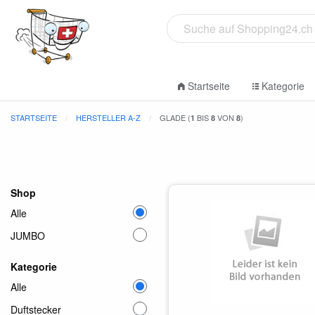
Startseite
Kategorie
STARTSEITE
HERSTELLER A-Z
GLADE (
BIS
VON
)
1
8
8
Shop
Alle
JUMBO
Kategorie
Alle
Duftstecker