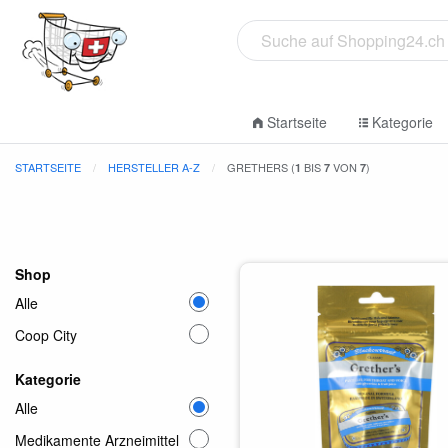
Startseite
Kategorie
STARTSEITE
HERSTELLER A-Z
GRETHERS (
BIS
VON
)
1
7
7
Shop
Alle
Coop City
Kategorie
Alle
Medikamente Arzneimittel