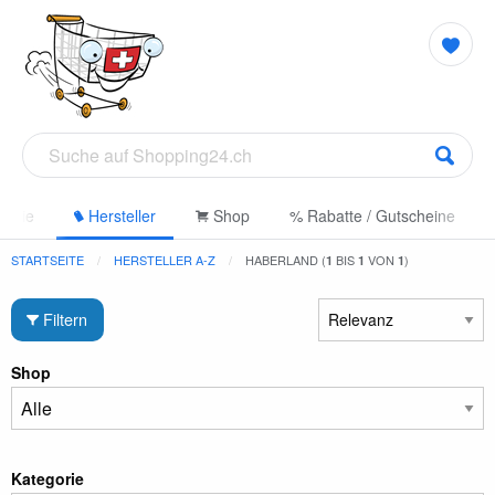
gorie
Hersteller
Shop
% Rabatte / Gutscheine
STARTSEITE
HERSTELLER A-Z
HABERLAND (
BIS
VON
)
1
1
1
Filtern
Shop
Kategorie