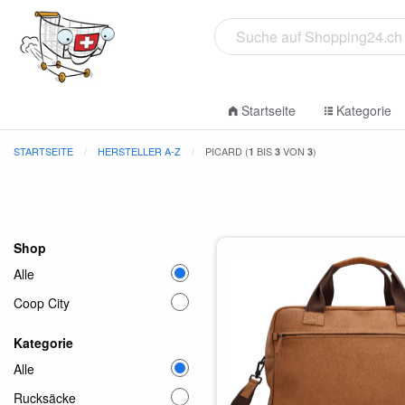
Startseite
Kategorie
STARTSEITE
HERSTELLER A-Z
PICARD (
BIS
VON
)
1
3
3
Shop
Alle
Coop City
Kategorie
Alle
Rucksäcke