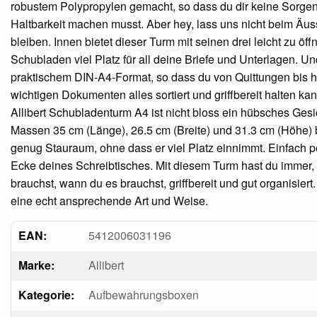
robustem Polypropylen gemacht, so dass du dir keine Sorge
Haltbarkeit machen musst. Aber hey, lass uns nicht beim Äu
bleiben. Innen bietet dieser Turm mit seinen drei leicht zu öf
Schubladen viel Platz für all deine Briefe und Unterlagen. Und
praktischem DIN-A4-Format, so dass du von Quittungen bis h
wichtigen Dokumenten alles sortiert und griffbereit halten kan
Allibert Schubladenturm A4 ist nicht bloss ein hübsches Gesi
Massen 35 cm (Länge), 26.5 cm (Breite) und 31.3 cm (Höhe) b
genug Stauraum, ohne dass er viel Platz einnimmt. Einfach pe
Ecke deines Schreibtisches. Mit diesem Turm hast du immer,
brauchst, wann du es brauchst, griffbereit und gut organisiert
eine echt ansprechende Art und Weise.
EAN:
5412006031196
Marke:
Allibert
Kategorie:
Aufbewahrungsboxen