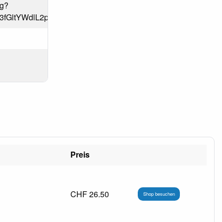
pg?
Tg3fGltYWdlL2pwZWd8Y0hKdlpIVmpkSE12YUdKbEwyZzRO
Preis
CHF 26.50
Shop besuchen