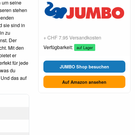
n um seine
sseren stehen
fnenden
 sie sind in
in zu
+ CHF 7.95 Versandkosten
nst. Der
Verfügbarkeit:
cht. Mit den
auf Lager
ietet er
rfekt für jede
JUMBO Shop besuchen
 was du
. Und das auf
Auf Amazon ansehen