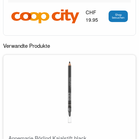
CHF
Shop
besuchen
19.95
Verwandte Produkte
Annemarie Börlind Kajalstift black