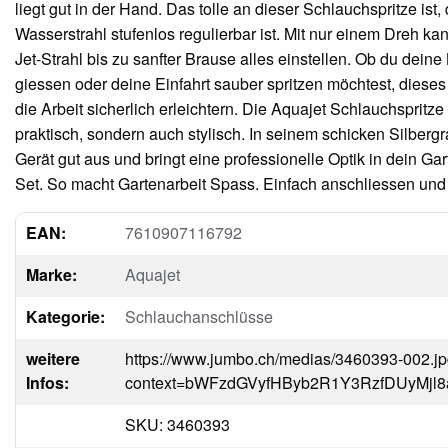
liegt gut in der Hand. Das tolle an dieser Schlauchspritze ist,
Wasserstrahl stufenlos regulierbar ist. Mit nur einem Dreh ka
Jet-Strahl bis zu sanfter Brause alles einstellen. Ob du dein
giessen oder deine Einfahrt sauber spritzen möchtest, dieses 
die Arbeit sicherlich erleichtern. Die Aquajet Schlauchspritze i
praktisch, sondern auch stylisch. In seinem schicken Silbergr
Gerät gut aus und bringt eine professionelle Optik in dein G
Set. So macht Gartenarbeit Spass. Einfach anschliessen und
EAN:
7610907116792
Marke:
Aquajet
Kategorie:
Schlauchanschlüsse
weitere
https://www.jumbo.ch/medias/3460393-002.j
Infos:
context=bWFzdGVyfHByb2R1Y3RzfDUy
SKU: 3460393