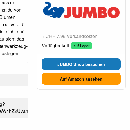
 dass der
nnst du von
e Blumen
Tool wird dir
st nicht nur
+ CHF 7.95 Versandkosten
au sieht das
Verfügbarkeit:
artenwerkzeug-
auf Lager
 loslegen.
JUMBO Shop besuchen
Auf Amazon ansehen
pg?
Mjl8aW1hZ2UvanBlZ3xjSEp2WkhWamRITXZhREk1TDJnM