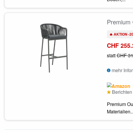
Premium O
🔥 AKTION -2
CHF 255.
statt
CHF 31
mehr Info
Berichten 
Premium Out
Materialien..