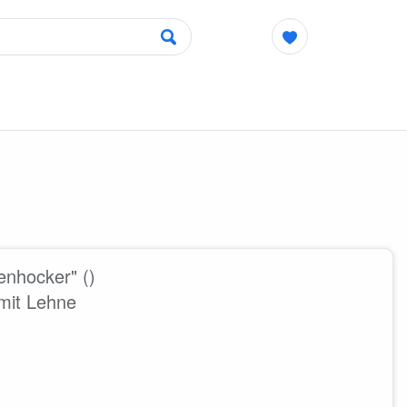
enhocker" ()
mit Lehne