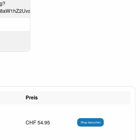
pg?
DF8aW1hZ2UvanBlZ3xjSEp2WkhWamRITXZhR001TDJoak1
Preis
CHF 54.95
Shop besuchen