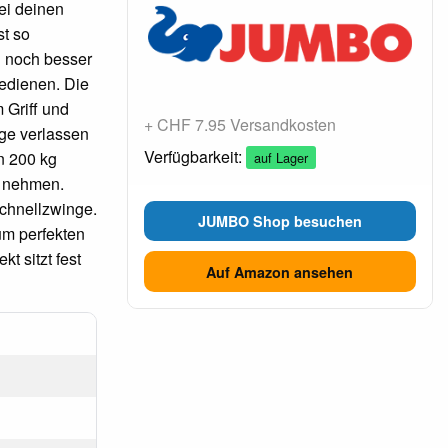
ei deinen
st so
d noch besser
bedienen. Die
 Griff und
+ CHF 7.95 Versandkosten
nge verlassen
Verfügbarkeit:
n 200 kg
auf Lager
f nehmen.
Schnellzwinge.
JUMBO Shop besuchen
um perfekten
t sitzt fest
Auf Amazon ansehen