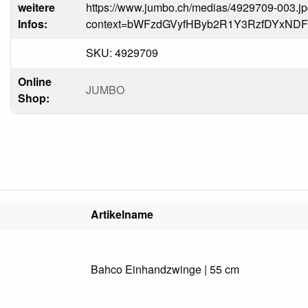
weitere
https://www.jumbo.ch/medias/4929709-003.j
Infos:
context=bWFzdGVyfHByb2R1Y3RzfDYxN
SKU: 4929709
Online
JUMBO
Shop:
Artikelname
Bahco Einhandzwinge | 55 cm