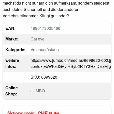
machst du nicht nur auf dich aufmerksam, sondern steigerst
auch deine Sicherheit und die der anderen
Verkehrsteilnehmer. Klingt gut, oder?
EAN:
4990173025466
Marke:
Cat eye
Kategorie:
Veloausrüstung
weitere
https://www.jumbo.ch/medias/6699620-002.jp
Infos:
context=bWFzdGVyfHByb2R1Y3RzfDExMj
SKU: 6699620
Online
JUMBO
Shop:
Aktionspreis:
CHF 9.95