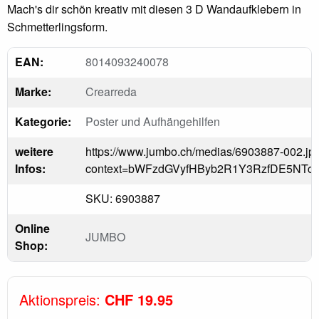
Mach's dir schön kreativ mit diesen 3 D Wandaufklebern in
Schmetterlingsform.
EAN:
8014093240078
Marke:
Crearreda
Kategorie:
Poster und Aufhängehilfen
weitere
https://www.jumbo.ch/medias/6903887-002.jp
Infos:
context=bWFzdGVyfHByb2R1Y3RzfDE5NT
SKU: 6903887
Online
JUMBO
Shop:
Aktionspreis:
CHF 19.95