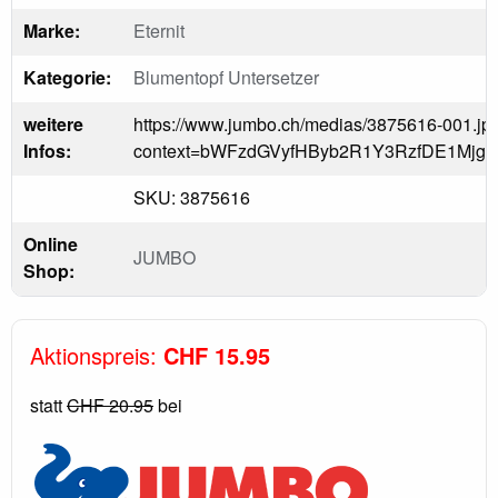
Marke:
Eternit
Kategorie:
Blumentopf Untersetzer
weitere
https://www.jumbo.ch/medias/3875616-001.jp
Infos:
context=bWFzdGVyfHByb2R1Y3RzfDE1Mj
SKU: 3875616
Online
JUMBO
Shop:
Aktionspreis:
CHF 15.95
statt
CHF 20.95
bei