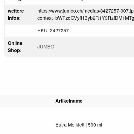
weitere
https://www.jumbo.ch/medias/3427257-007.j
Infos:
context=bWFzdGVyfHByb2R1Y3RzfDM1
SKU: 3427257
Online
JUMBO
Shop:
Artikelname
Eutra Melkfett | 500 ml