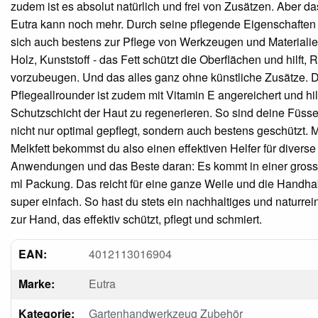
zudem ist es absolut natürlich und frei von Zusätzen. Aber da
Eutra kann noch mehr. Durch seine pflegende Eigenschaften 
sich auch bestens zur Pflege von Werkzeugen und Materialie
Holz, Kunststoff - das Fett schützt die Oberflächen und hilft, 
vorzubeugen. Und das alles ganz ohne künstliche Zusätze. D
Pflegeallrounder ist zudem mit Vitamin E angereichert und hilf
Schutzschicht der Haut zu regenerieren. So sind deine Füs
nicht nur optimal gepflegt, sondern auch bestens geschützt. 
Melkfett bekommst du also einen effektiven Helfer für diverse
Anwendungen und das Beste daran: Es kommt in einer gros
ml Packung. Das reicht für eine ganze Weile und die Handha
super einfach. So hast du stets ein nachhaltiges und naturre
zur Hand, das effektiv schützt, pflegt und schmiert.
EAN:
4012113016904
Marke:
Eutra
Kategorie:
Gartenhandwerkzeug Zubehör