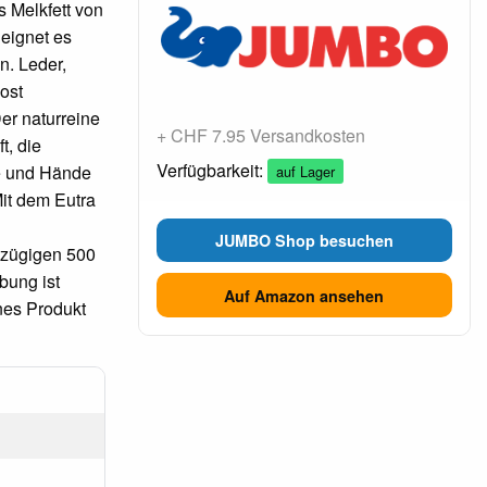
s Melkfett von
eignet es
n. Leder,
Rost
er naturreine
+ CHF 7.95 Versandkosten
t, die
Verfügbarkeit:
se und Hände
auf Lager
Mit dem Eutra
JUMBO Shop besuchen
szügigen 500
bung ist
Auf Amazon ansehen
ines Produkt