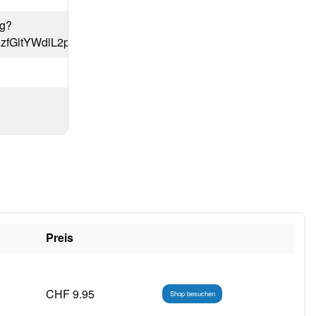
pg?
MTgzfGltYWdlL2pwZWd8YURVekwyaG1OaTh4TXpBNU5qQ
Preis
CHF 9.95
Shop besuchen