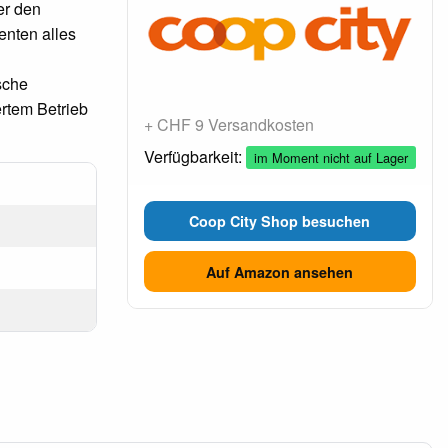
er den
enten alles
sche
ertem Betrieb
+ CHF 9 Versandkosten
Verfügbarkeit:
im Moment nicht auf Lager
Coop City Shop besuchen
Auf Amazon ansehen