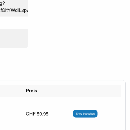
pg?
jczfGltYWdlL2pwZWd8YURobEwyZzBaUzh4TXpZME1qWTFO
Preis
CHF 59.95
Shop besuchen