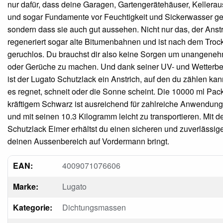
nur dafür, dass deine Garagen, Gartengerätehäuser, Keller
und sogar Fundamente vor Feuchtigkeit und Sickerwasser ges
sondern dass sie auch gut aussehen. Nicht nur das, der Anst
regeneriert sogar alte Bitumenbahnen und ist nach dem Tro
geruchlos. Du brauchst dir also keine Sorgen um unangen
oder Gerüche zu machen. Und dank seiner UV- und Wetterbe
ist der Lugato Schutzlack ein Anstrich, auf den du zählen kan
es regnet, schneit oder die Sonne scheint. Die 10000 ml Pac
kräftigem Schwarz ist ausreichend für zahlreiche Anwendun
und mit seinen 10.3 Kilogramm leicht zu transportieren. Mit 
Schutzlack Eimer erhältst du einen sicheren und zuverlässig
deinen Aussenbereich auf Vordermann bringt.
EAN:
4009071076606
Marke:
Lugato
Kategorie:
Dichtungsmassen