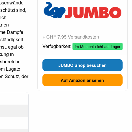
aussenwände
chützt sind,
rich
cknen
ehme Dämpfe
+ CHF 7.95 Versandkosten
ständigkeit
Verfügbarkeit:
nst, egal ob
im Moment nicht auf Lager
kung in
gsbereiche
JUMBO Shop besuchen
dem Lugato
en Schutz, der
Auf Amazon ansehen