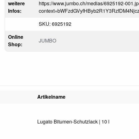
weitere
https://www.jumbo.ch/medias/6925192-001.j
Infos:
context=bWFzdGVyfHByb2R1Y3RzfDM4N
SKU: 6925192
Online
JUMBO
Shop:
Artikelname
Lugato Bitumen-Schutzlack | 10 l