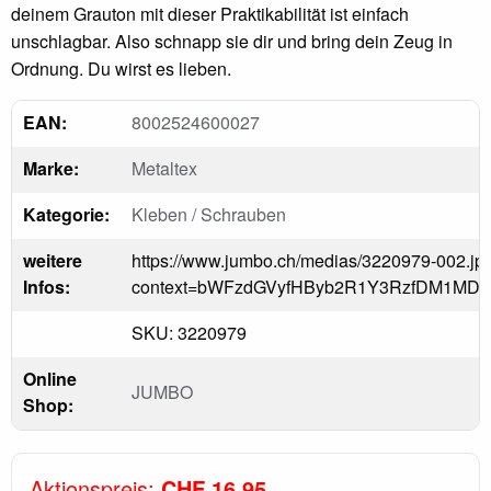
deinem Grauton mit dieser Praktikabilität ist einfach
unschlagbar. Also schnapp sie dir und bring dein Zeug in
Ordnung. Du wirst es lieben.
EAN:
8002524600027
Marke:
Metaltex
Kategorie:
Kleben / Schrauben
weitere
https://www.jumbo.ch/medias/3220979-002.jp
Infos:
context=bWFzdGVyfHByb2R1Y3RzfDM1MD
SKU: 3220979
Online
JUMBO
Shop:
Aktionspreis:
CHF 16.95