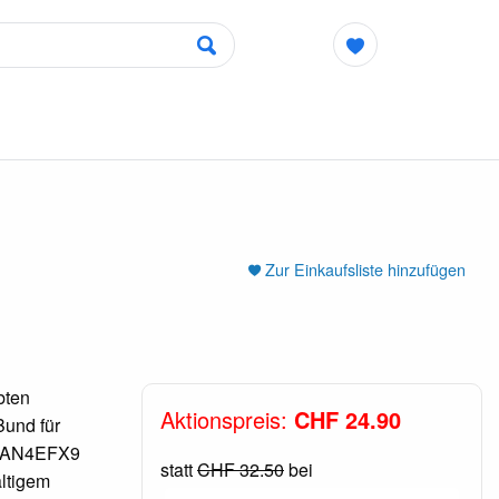
Zur Einkaufsliste hinzufügen
bten
Aktionspreis:
CHF 24.90
Bund für
M2AN4EFX9
statt
CHF 32.50
bei
ltigem