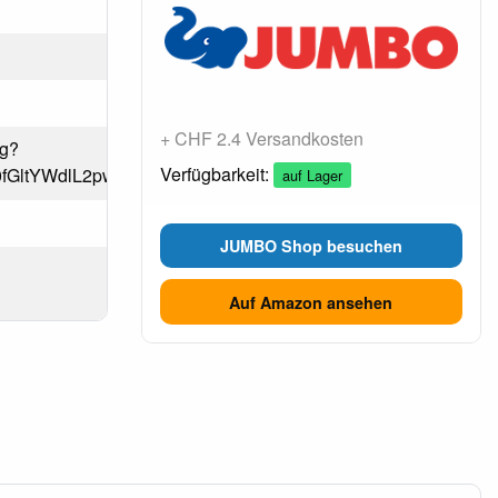
+ CHF 2.4 Versandkosten
pg?
Verfügbarkeit:
Tg0fGltYWdlL2pwZWd8Y0hKdlpIVmpkSE12YUdVNEwyZzNN
auf Lager
JUMBO Shop besuchen
Auf Amazon ansehen