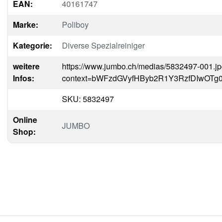
EAN:
40161747
Marke:
Poliboy
Kategorie:
Diverse Spezialreiniger
weitere
https://www.jumbo.ch/medias/5832497-001.j
Infos:
context=bWFzdGVyfHByb2R1Y3RzfDIwO
SKU: 5832497
Online
JUMBO
Shop: