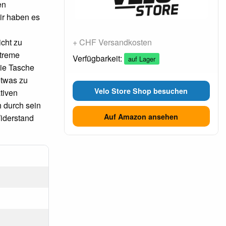
en
ir haben es
icht zu
+ CHF Versandkosten
xtreme
Verfügbarkeit:
auf Lager
die Tasche
etwas zu
Velo Store Shop besuchen
tiven
h durch sein
Auf Amazon ansehen
iderstand