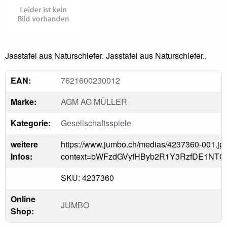
Jasstafel aus Naturschiefer. Jasstafel aus Naturschiefer..
EAN:
7621600230012
Marke:
AGM AG MÜLLER
Kategorie:
Gesellschaftsspiele
weitere
https://www.jumbo.ch/medias/4237360-001.jp
Infos:
context=bWFzdGVyfHByb2R1Y3RzfDE1N
SKU: 4237360
Online
JUMBO
Shop: