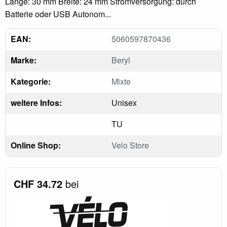
Länge: 30 mm Breite: 24 mm Stromversorgung: durch
Batterie oder USB Autonom...
EAN:
5060597870436
Marke:
Beryl
Kategorie:
Mixte
weitere Infos:
Unisex
TU
Online Shop:
Velo Store
CHF 34.72
bei