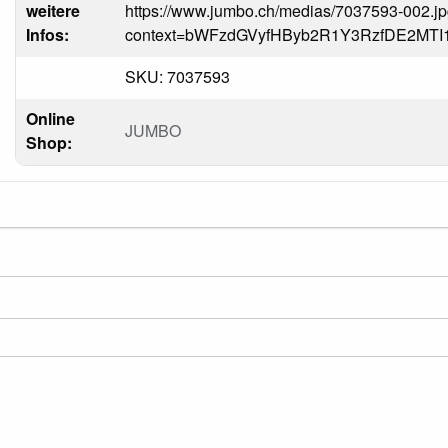
weitere
https://www.jumbo.ch/medias/7037593-002.j
Infos:
context=bWFzdGVyfHByb2R1Y3RzfDE2MT
SKU: 7037593
Online
JUMBO
Shop: