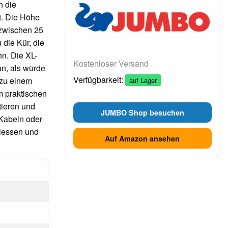
h die
t. Die Höhe
 zwischen 25
die Kür, die
n. Die XL-
Kostenloser Versand
an, als würde
Verfügbarkeit:
 zu einem
auf Lager
m praktischen
tieren und
JUMBO Shop besuchen
 Kabeln oder
liessen und
Auf Amazon ansehen