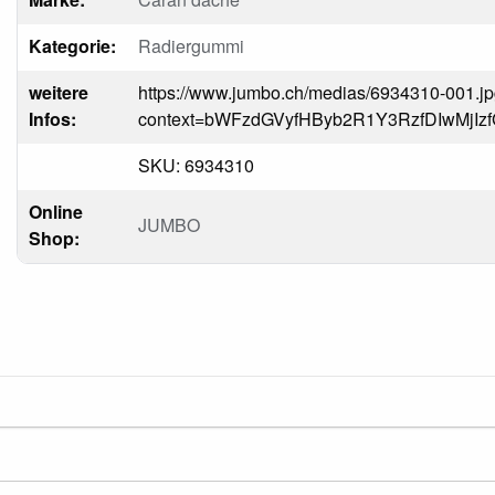
Kategorie:
Radiergummi
weitere
https://www.jumbo.ch/medias/6934310-001.j
Infos:
context=bWFzdGVyfHByb2R1Y3RzfDIwM
SKU: 6934310
Online
JUMBO
Shop: