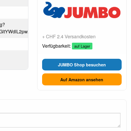
pg?
jIzfGltYWdlL2pwZWd8Y0hKdlpIVmpkSE12YURSaUwyZz
+ CHF 2.4 Versandkosten
Verfügbarkeit:
auf Lager
JUMBO Shop besuchen
Auf Amazon ansehen