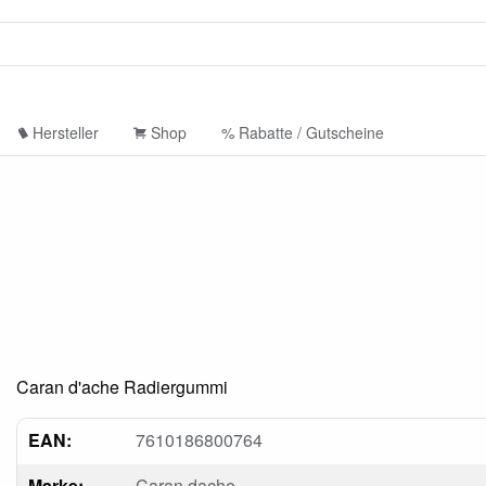
Hersteller
Shop
% Rabatte / Gutscheine
Caran d'ache Radiergummi
EAN:
7610186800764
Marke:
Caran dache