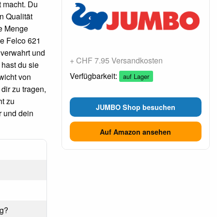
t macht. Du
n Qualität
ine Menge
Die Felco 621
 verwahrt und
+ CHF 7.95 Versandkosten
 hast du sie
Verfügbarkeit:
wicht von
auf Lager
dir zu tragen,
ht zu
JUMBO Shop besuchen
r und dein
Auf Amazon ansehen
pg?