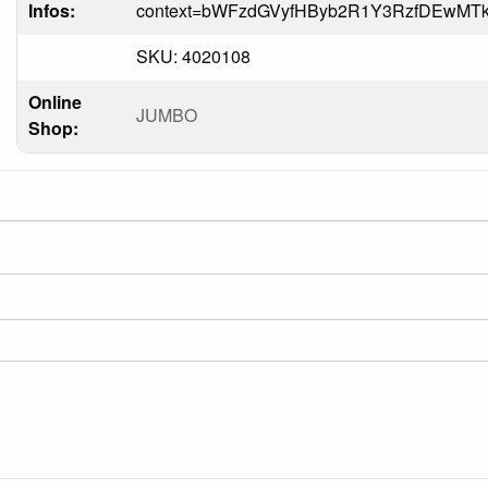
Infos:
context=bWFzdGVyfHByb2R1Y3RzfDEwM
SKU: 4020108
Online
JUMBO
Shop: