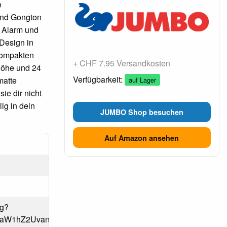
e
und Gongton
m Alarm und
 Design in
 kompakten
+ CHF 7.95 Versandkosten
Höhe und 24
Verfügbarkeit:
matte
auf Lager
ie dir nicht
ig in dein
JUMBO Shop besuchen
Auf Amazon ansehen
pg?
Njh8aW1hZ2UvanBlZ3xjSEp2WkhWamRITXZhR1ExTDJoa1