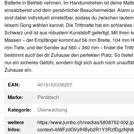
Batterie in Betrieb nehmen. Im Handumdrehen ist deine Matt
einsatzbereit und dein persönlicher Besuchermelder. Alarm 
sind dabei individuell einstellbar, sodass du zwischen laute
leisem Gong wählen kannst. Die Trittmatte hat ein schlankes
Schwarz und ist aus robustem Kunststoff gefertigt. Mit ihren
Massen – der Empfänger kommt auf 56 mm Breite, 104 mm 
mm Tiefe, und der Sender auf 560 × 360 mm – findet die Tritt
bestimmt auch bei dir Zuhause den perfekten Platz. So bietet s
nur ein sicheres Gefühl, sondern fügt sich auch noch unauffäll
Zuhause ein.
EAN:
4015162336207
Marke:
Pentatech
Kategorie:
Überwachung
weitere
https://www.jumbo.ch/medias/5838752-002.j
Infos:
context=bWFzdGVyfHByb2R1Y3RzfDgz