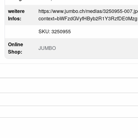
weitere
https://www.jumbo.ch/medias/3250955-007.j
Infos:
context=bWFzdGVyfHByb2R1Y3RzfDE0M
SKU: 3250955
Online
JUMBO
Shop: