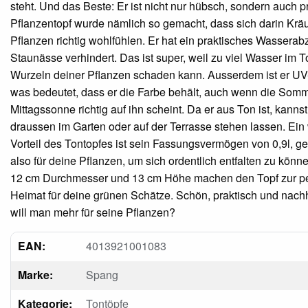
steht. Und das Beste: Er ist nicht nur hübsch, sondern auch p
Pflanzentopf wurde nämlich so gemacht, dass sich darin Krä
Pflanzen richtig wohlfühlen. Er hat ein praktisches Wasserab
Staunässe verhindert. Das ist super, weil zu viel Wasser im T
Wurzeln deiner Pflanzen schaden kann. Ausserdem ist er UV
was bedeutet, dass er die Farbe behält, auch wenn die Somm
Mittagssonne richtig auf ihn scheint. Da er aus Ton ist, kannst
draussen im Garten oder auf der Terrasse stehen lassen. Ein 
Vorteil des Tontopfes ist sein Fassungsvermögen von 0,9l, g
also für deine Pflanzen, um sich ordentlich entfalten zu könn
12 cm Durchmesser und 13 cm Höhe machen den Topf zur pe
Heimat für deine grünen Schätze. Schön, praktisch und nach
will man mehr für seine Pflanzen?
EAN:
4013921001083
Marke:
Spang
Kategorie:
Tontöpfe