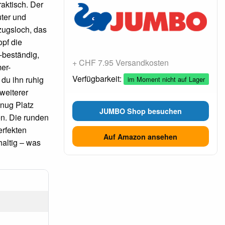
raktisch. Der
uter und
zugsloch, das
opf die
-beständig,
+ CHF 7.95 Versandkosten
er-
Verfügbarkeit:
 du ihn ruhig
im Moment nicht auf Lager
weiterer
enug Platz
JUMBO Shop besuchen
en. Die runden
rfekten
Auf Amazon ansehen
haltig – was