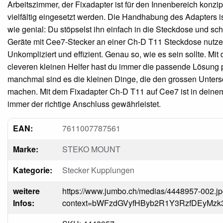
Arbeitszimmer, der Fixadapter ist für den Innenbereich konzip
vielfältig eingesetzt werden. Die Handhabung des Adapters is
wie genial: Du stöpselst ihn einfach in die Steckdose und sc
Geräte mit Cee7-Stecker an einer Ch-D T11 Steckdose nutze
Unkompliziert und effizient. Genau so, wie es sein sollte. Mit
cleveren kleinen Helfer hast du immer die passende Lösung 
manchmal sind es die kleinen Dinge, die den grossen Unters
machen. Mit dem Fixadapter Ch-D T11 auf Cee7 ist in deine
immer der richtige Anschluss gewährleistet.
EAN:
7611007787561
Marke:
STEKO MOUNT
Kategorie:
Stecker Kupplungen
weitere
https://www.jumbo.ch/medias/4448957-002.j
Infos:
context=bWFzdGVyfHByb2R1Y3RzfDEyMz