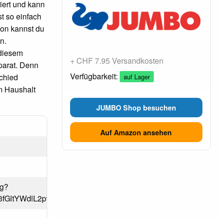
iert und kann
t so einfach
hon kannst du
n.
 diesem
+ CHF 7.95 Versandkosten
parat. Denn
Verfügbarkeit:
chied
auf Lager
m Haushalt
JUMBO Shop besuchen
Auf Amazon ansehen
pg?
k3fGltYWdlL2pwZWd8Y0hKdlpIVmpkSE12YURNeEwyZzNNQ