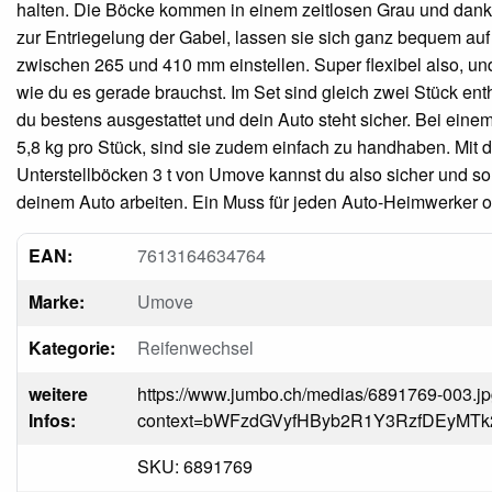
halten. Die Böcke kommen in einem zeitlosen Grau und dan
zur Entriegelung der Gabel, lassen sie sich ganz bequem au
zwischen 265 und 410 mm einstellen. Super flexibel also, u
wie du es gerade brauchst. Im Set sind gleich zwei Stück enth
du bestens ausgestattet und dein Auto steht sicher. Bei ein
5,8 kg pro Stück, sind sie zudem einfach zu handhaben. Mit 
Unterstellböcken 3 t von Umove kannst du also sicher und so
deinem Auto arbeiten. Ein Muss für jeden Auto-Heimwerker od
EAN:
7613164634764
Marke:
Umove
Kategorie:
Reifenwechsel
weitere
https://www.jumbo.ch/medias/6891769-003.j
Infos:
context=bWFzdGVyfHByb2R1Y3RzfDEyM
SKU: 6891769