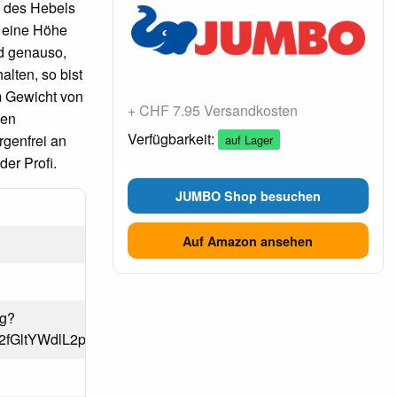
k des Hebels
f eine Höhe
nd genauso,
alten, so bist
em Gewicht von
+ CHF 7.95 Versandkosten
den
Verfügbarkeit:
rgenfrei an
auf Lager
er Profi.
JUMBO Shop besuchen
Auf Amazon ansehen
pg?
Tk2fGltYWdlL2pwZWd8Y0hKdlpIVmpkSE12YUdZd0wyZzR