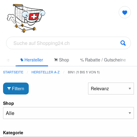
gorie
Hersteller
Shop
% Rabatte / Gutscheine
STARTSEITE
HERSTELLER A-Z
8IN1 (
BIS
VON
)
1
1
1
Filtern
Shop
Kategorie