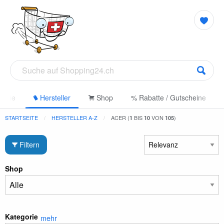
gorie
Hersteller
Shop
% Rabatte / Gutscheine
STARTSEITE
HERSTELLER A-Z
ACER (
BIS
VON
)
1
10
105
Filtern
Shop
Kategorie
mehr