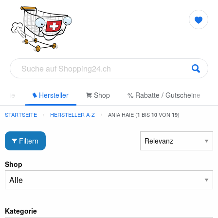
gorie
Hersteller
Shop
% Rabatte / Gutscheine
STARTSEITE
HERSTELLER A-Z
ANIA HAIE (
BIS
VON
)
1
10
19
Filtern
Shop
Kategorie